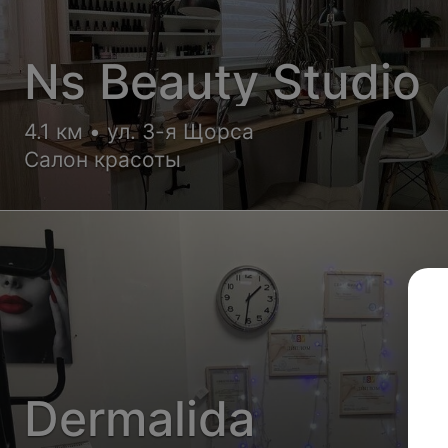
Ns Beauty Studio
4.1 км • ул. 3-я Щорса
Салон красоты
Dermalida