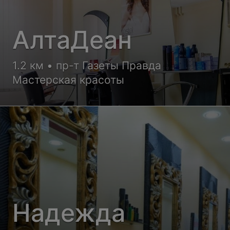
АлтаДеан
1.2 км • пр-т Газеты Правда
Мастерская красоты
Надежда