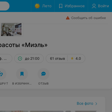
Лето
Избранное
Войти
Сообщить об ошибке
расоты «Миэль»
ф. 235
до 21:00
61 отзыв
4.0
ШРУТ
В ИЗБРАННОЕ
ОТЗЫВ
Все фото