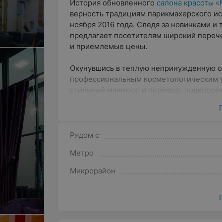
История обновленного
салона красоты 
верность традициям парикмахерского иск
ноября 2016 года. Следя за новинками и 
предлагает посетителям широкий перече
и приемлемые цены.
Окунувшись в теплую непринужденную об
профессиональным косметологическим у
стильный маникюр и педикюр, подкоррек
spa-процедур.
Особенности
Рядом с
Основатели салона красоты «МИЭЛЬ» соз
Метро
преображения, отдыха и отличного вре
безопасности гостей. Проводится обяза
Микрорайон
инструментов, применяются только про
брендов. В процессе работы мастера уч
посетителя, благодаря чему результат п
главная изюминка салона — это разумны