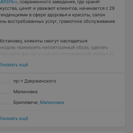
«МИЭЛЬ»
, современного заведения, где хранят
усства, ценят и уважают клиентов, начинается с 29
тенденциями в сфере здоровья и красоты, салон
нь востребованных услуг, грамотное обслуживание
становку, клиенты смогут насладиться
ходом, примерить неповторимый образ, сделать
тировать фигуру и оценить потрясающий эффект от
Показать ещё
пр-т Дзержинского
дали уютную атмосферу и комфортные условия для
Малиновка
мяпрепровождения. Большое внимание уделяется
тельная многоступенчатая стерилизация
Брилевичи
,
Малиновка
веренные косметические средства ведущих мировых
итывают индивидуальные особенности каждого
Показать ещё
орадует даже самого взыскательного гостя. Но
е цены, доступные для широкого круга потребителей.