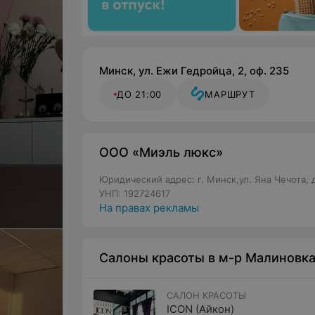
Минск, ул. Ежи Гедройца, 2, оф. 235
ДО 21:00
МАРШРУТ
ООО «Миэль люкс»
Юридический адрес: г. Минск,ул. Яна Чечота, д
УНП: 192724617
На правах рекламы
Салоны красоты в м-р Малиновк
САЛОН КРАСОТЫ
ICON (Айкон)