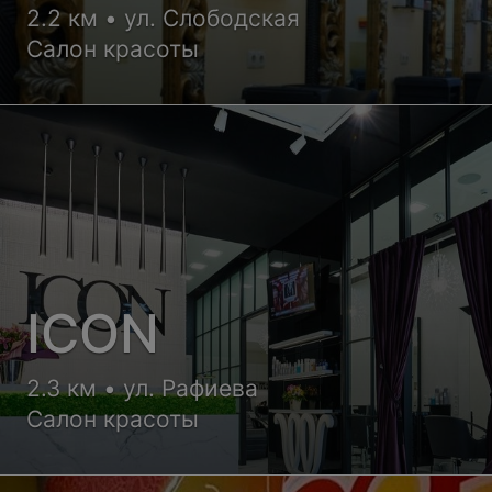
2.2 км • ул. Слободская
Салон красоты
ICON
2.3 км • ул. Рафиева
Салон красоты