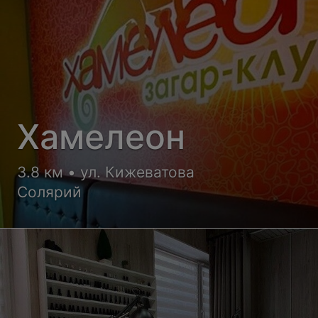
Хамелеон
3.8 км • ул. Кижеватова
Солярий