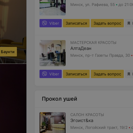
Минск, ул. Рафиева, 55
до 21:0
Viber
Записаться
Задать вопрос
МАСТЕРСКАЯ КРАСОТЫ
АлтаДеан
 Баунти
Минск, пр-т Газеты Правда, 30
Viber
Записаться
Задать вопрос
Прокол ушей
САЛОН КРАСОТЫ
Эгоист&ка
Минск, Логойский тракт, 19/2